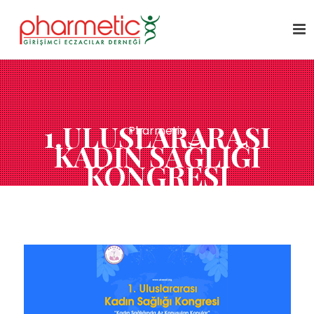
1.ULUSLARARASI
Pharmetic
KADIN SAĞLIĞI
KONGRESI