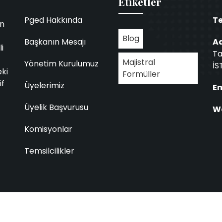
Etiketler
Pged Hakkında
Te
in
Blog
Başkanın Mesajı
Ad
i
Ta
Majistral
Yönetim Kurulumuz
İS
eki
Formüller
if
Üyelerimiz
Em
Üyelik Başvurusu
We
Komisyonlar
Temsilcilikler