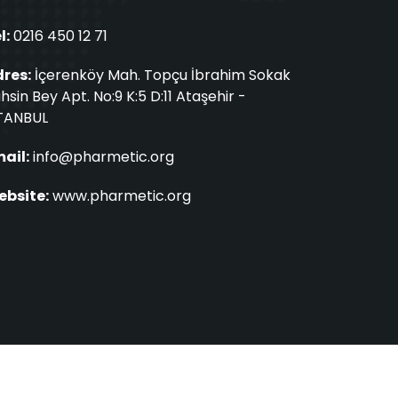
l:
0216 450 12 71
res:
İçerenköy Mah. Topçu İbrahim Sokak
hsin Bey Apt. No:9 K:5 D:11 Ataşehir -
TANBUL
ail:
info@pharmetic.org
bsite:
www.pharmetic.org