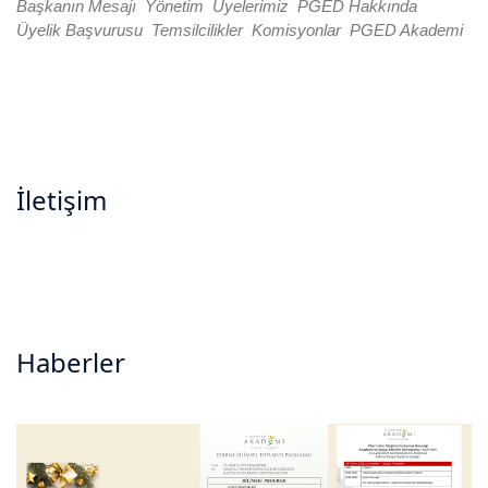
Başkanın Mesajı
Yönetim
Üyelerimiz
PGED Hakkında
Üyelik Başvurusu
Temsilcilikler
Komisyonlar
PGED Akademi
Pharmetic Girişimci Eczacılar Derneği, işinin her zaman
başında, iyi eczacılık uygulamalarını geliştirmek amacıyla
sürekli eğitim alan, dünyadaki gelişmeleri ve örnekleri takip
eden, yeniliklere açık, mesleki dayanışmayı önemseyen,
düşünen, proaktif eczacılardan oluşan bir gruptur.
İletişim
İçerenköy Mah. Topçu İbrahim Sokak
Tahsin Bey Apt. No:9 K:5 D:11 Ataşehir - İSTANBUL
0216 450 12 71
0216 577 45 61
info@pharmetic.org
Haberler