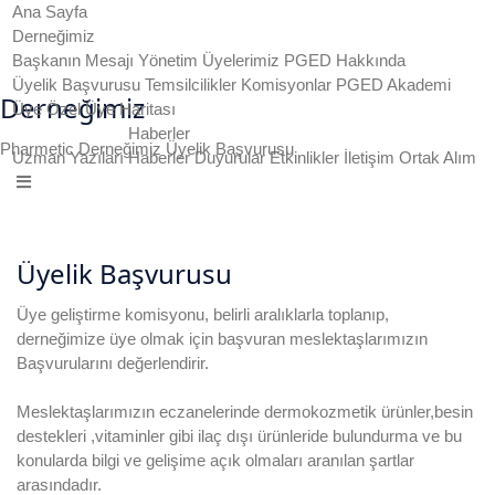
Ana Sayfa
Derneğimiz
Başkanın Mesajı
Yönetim
Üyelerimiz
PGED Hakkında
Üyelik Başvurusu
Temsilcilikler
Komisyonlar
PGED Akademi
Derneğimiz
Üye Özel
Üye Haritası
Haberler
Pharmetic
Derneğimiz
Üyelik Başvurusu
Uzman Yazıları
Haberler
Duyurular
Etkinlikler
İletişim
Ortak Alım
Üyelik Başvurusu
Üye geliştirme komisyonu, belirli aralıklarla toplanıp,
derneğimize üye olmak için başvuran meslektaşlarımızın
Başvurularını değerlendirir.
Meslektaşlarımızın eczanelerinde dermokozmetik ürünler,besin
destekleri ,vitaminler gibi ilaç dışı ürünleride bulundurma ve bu
konularda bilgi ve gelişime açık olmaları aranılan şartlar
arasındadır.