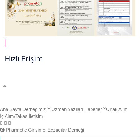
24 Aralık Edirne Toplantısı Gezi Programı
Hızlı Erişim
Ana Sayfa
Uzman Yazıları
Haberler
Duyurular
Etkinlikler
İletişim
Tüm Hakları Saklıdır 2026 | Pharmetic Girişimci Eczacılar
Derneği
Ana Sayfa
Derneğimiz
Uzman Yazıları
Haberler
Ortak Alım
İç Alım/Takas
İletişim
Pharmetic Girişimci Eczacılar Derneği