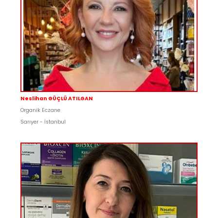
Neslihan GÜÇLÜ ATILGAN
Organik Eczane
Sarıyer - İstanbul