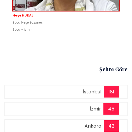
Neşe KUDAL
Buca Neşe Eczanesi
Buca - İzmir
Şehre Göre
İstanbul
181
İzmir
45
Ankara
42