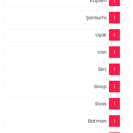
Kayseri
1
Şanlıurfa
1
Uşak
1
Van
1
Siirt
1
Sinop
1
Sivas
1
Batman
1