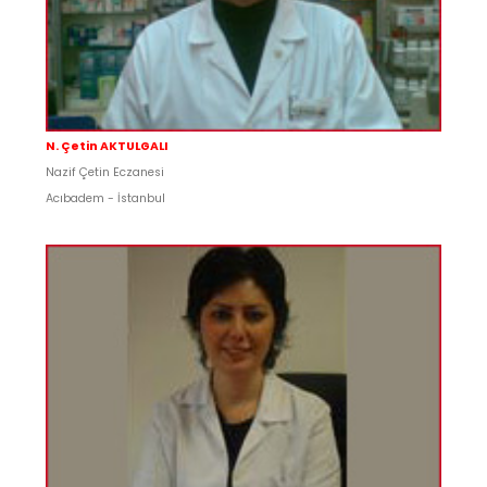
N. Çetin AKTULGALI
Nazif Çetin Eczanesi
Acıbadem - İstanbul