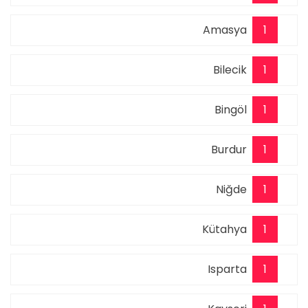
Amasya
1
Bilecik
1
Bingöl
1
Burdur
1
Niğde
1
Kütahya
1
Isparta
1