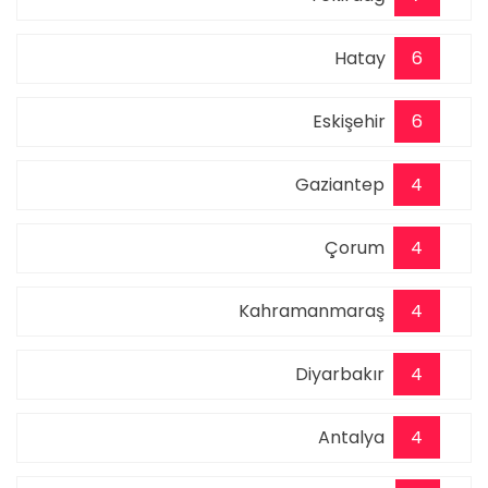
Hatay
6
Eskişehir
6
Gaziantep
4
Çorum
4
Kahramanmaraş
4
Diyarbakır
4
Antalya
4