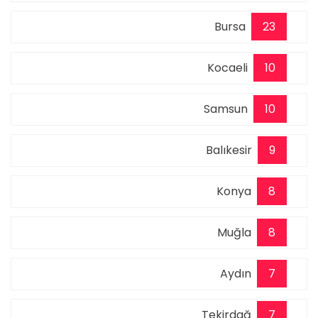
Bursa
23
Kocaeli
10
Samsun
10
Balıkesir
9
Konya
8
Muğla
8
Aydın
7
Tekirdağ
7