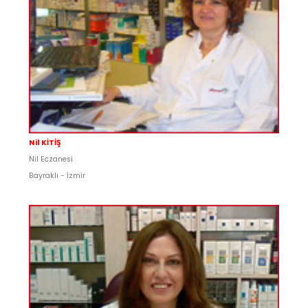
Nil KİTİŞ
Nil Eczanesi
Bayraklı - İzmir