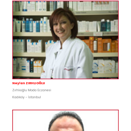
Neylan ZIRHLIOĞLU
Zırhlıoğlu Moda Eczanesi
Kadıköy - İstanbul