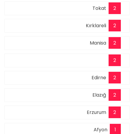
Tokat
2
Kırklareli
2
Manisa
2
2
Edirne
2
Elazığ
2
Erzurum
2
Afyon
1