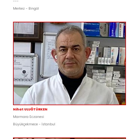
---
Merkez - Bingöl
Nihat ULUĞTÜRKEN
Marmara Eczanesi
Büyükçekmece - İstanbul