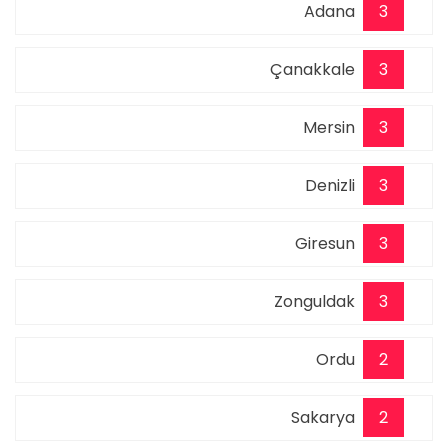
Adana
3
Çanakkale
3
Mersin
3
Denizli
3
Giresun
3
Zonguldak
3
Ordu
2
Sakarya
2