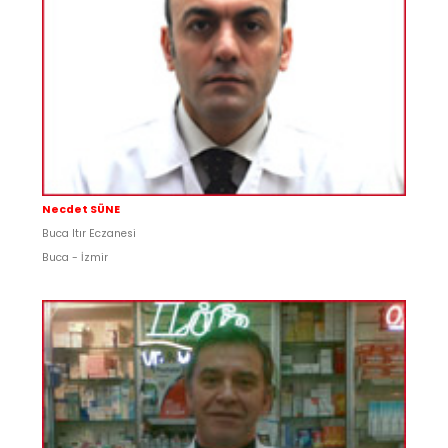
Necdet SÜNE
Buca Itır Eczanesi
Buca - İzmir