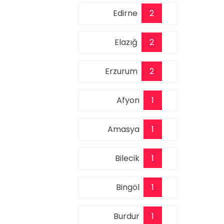
Edirne
2
Elazığ
2
Erzurum
2
Afyon
1
Amasya
1
Bilecik
1
Bingöl
1
Burdur
1