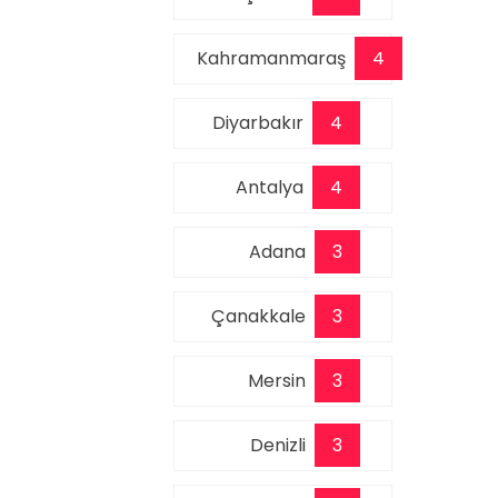
Kahramanmaraş
4
Diyarbakır
4
Antalya
4
Adana
3
Çanakkale
3
Mersin
3
Denizli
3