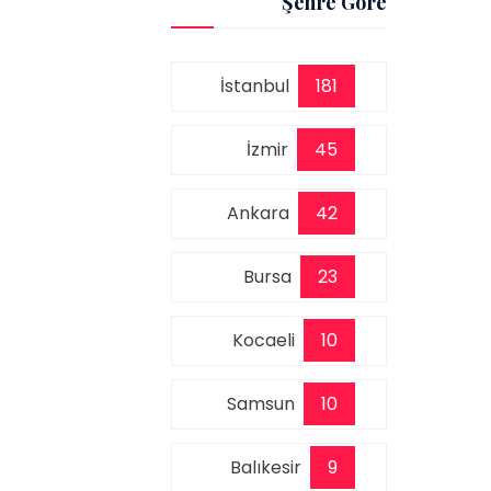
Şehre Göre
İstanbul
181
İzmir
45
Ankara
42
Bursa
23
Kocaeli
10
Samsun
10
Balıkesir
9