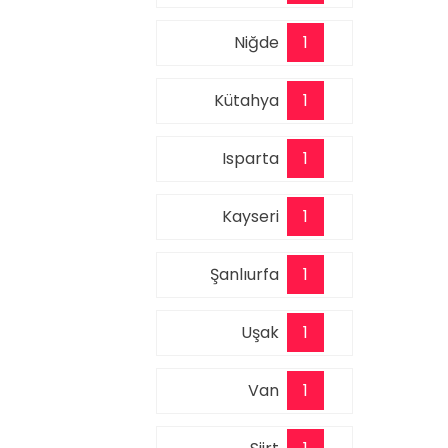
Niğde
1
Kütahya
1
Isparta
1
Kayseri
1
Şanlıurfa
1
Uşak
1
Van
1