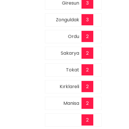
Giresun
3
Zonguldak
3
Ordu
2
Sakarya
2
Tokat
2
Kırklareli
2
Manisa
2
2