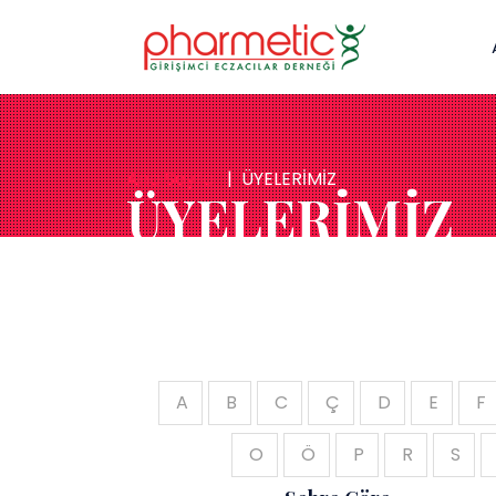
Ana Sayfa
ÜYELERİMİZ
ÜYELERİMİZ
A
B
C
Ç
D
E
F
O
Ö
P
R
S