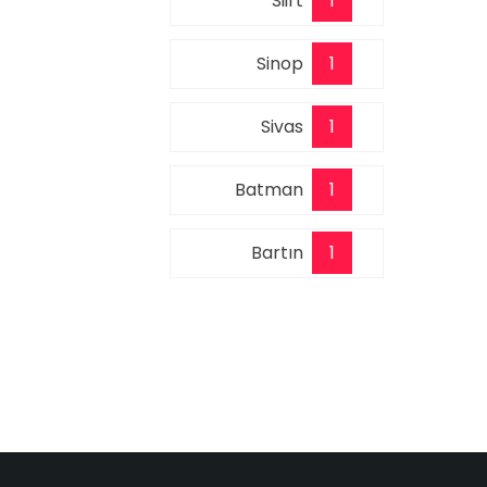
Siirt
1
Sinop
1
Sivas
1
Batman
1
Bartın
1