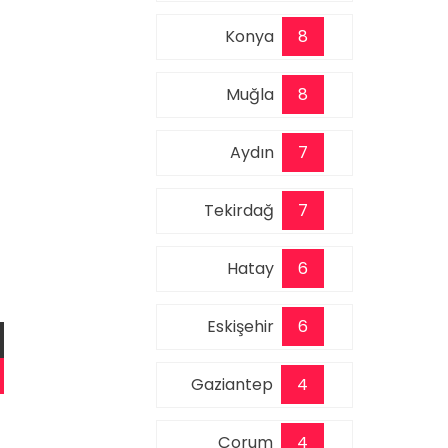
Konya
8
Muğla
8
Aydın
7
Tekirdağ
7
Hatay
6
Eskişehir
6
Gaziantep
4
Çorum
4